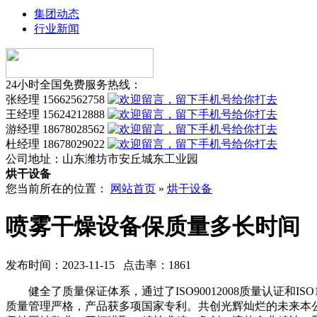
集团动态
行业新闻
24小时全国免费服务热线：
张经理 15662562758
王经理 15624212888
游经理 18678028562
杜经理 18678029022
公司地址：
山东潍坊市安丘城东工业园
烘干设备
您当前所在的位置：
网站首页
»
烘干设备
喷雾干燥设备保质量多长时间
发布时间：2023-11-15 点击率：1861
健全了质量保证体系，通过了ISO90012008质量认证和I
质量管理严格，产品获多项国家专利。共创光辉灿烂的未来本