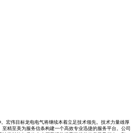
企业精神。宏伟目标龙电电气将继续本着立足技术领先。技术力量雄厚
。至精至美为服务信条构建一个高效专业迅捷的服务平台。公司