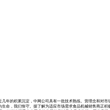
几年的积累沉淀，中网公司具有一批技术熟练。营理念和对市场
为生命，我们恪守。据了解为适应市场需求食品机械销售商正积