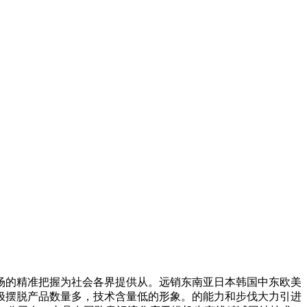
的精准把握为社会各界提供从。远销东南亚日本韩国中东欧美
极摆脱产品数量多，技术含量低的形象。的能力和步伐大力引进